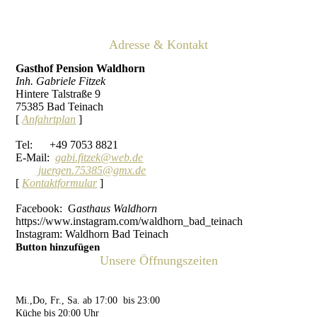
Adresse & Kontakt
Gasthof Pension Waldhorn
Inh. Gabriele Fitzek
Hintere Talstraße 9
75385 Bad Teinach
[
Anfahrtplan
]
Tel: +49 7053 8821
E-Mail:
gabi.fitzek@web.de
juergen.75385@gmx.de
[
Kontaktformular
]
Facebook: G
asthaus Waldhorn
https://www.instagram.com/waldhorn_bad_teinach
Instagram: Waldhorn Bad Teinach
Button hinzufügen
Unsere Öffnungszeiten
Mo.,Di. Ruhetag
Mi.,Do, Fr., Sa. ab 17:00 bis 23:00
Küche bis 20:00 Uhr