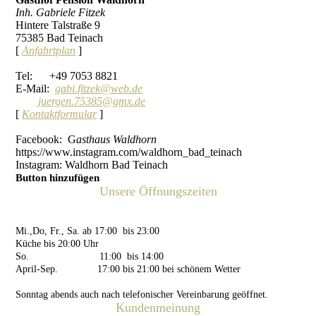
Inh. Gabriele Fitzek
Hintere Talstraße 9
75385 Bad Teinach
[
Anfahrtplan
]
Tel: +49 7053 8821
E-Mail:
gabi.fitzek@web.de
juergen.75385@gmx.de
[
Kontaktformular
]
Facebook: G
asthaus Waldhorn
https://www.instagram.com/waldhorn_bad_teinach
Instagram: Waldhorn Bad Teinach
Button hinzufügen
Unsere Öffnungszeiten
Mo.,Di. Ruhetag
Mi.,Do, Fr., Sa. ab 17:00 bis 23:00
Küche bis 20:00 Uhr
So. 11:00 bis 14:00
April-Sep. 17:00 bis 21:00 bei schönem Wetter
Sonntag abends auch nach telefonischer Vereinbarung geöffnet.
Kundenmeinung